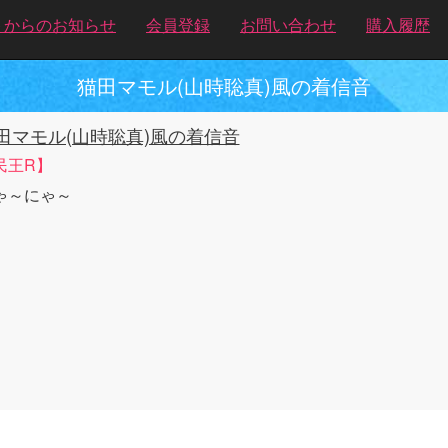
トからのお知らせ
会員登録
お問い合わせ
購入履歴
猫田マモル(山時聡真)風の着信音
田マモル(山時聡真)風の着信音
民王R】
ゃ～にゃ～