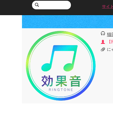
サイ
猫
【
に