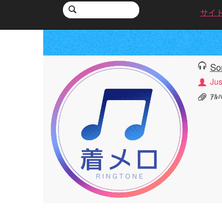
サイ
So
Jus
ｱﾙ