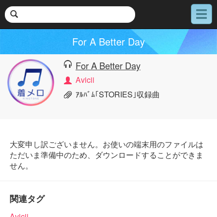
メ
ニ
ュ
For A Better Day
ー
For A Better Day
Avicii
ｱﾙﾊﾞﾑ｢STORIES｣収録曲
大変申し訳ございません。お使いの端末用のファイルは
ただいま準備中のため、ダウンロードすることができま
せん。
関連タグ
Avicii