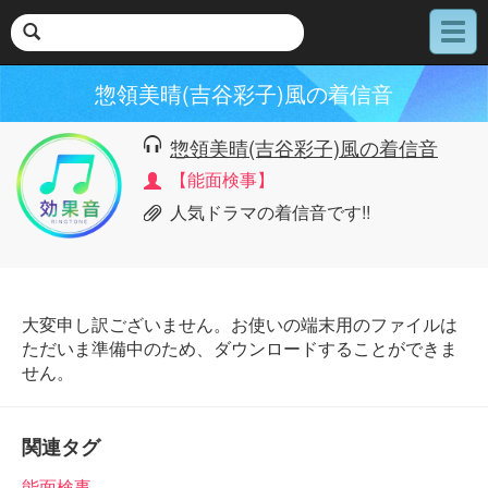
メ
ニ
ュ
惣領美晴(吉谷彩子)風の着信音
ー
惣領美晴(吉谷彩子)風の着信音
【能面検事】
人気ドラマの着信音です!!
大変申し訳ございません。お使いの端末用のファイルは
ただいま準備中のため、ダウンロードすることができま
せん。
関連タグ
能面検事