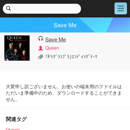
メ
ニ
ュ
Save Me
ー
Save Me
Queen
｢F1ｸﾞﾗﾝﾌﾟﾘ｣ｴﾝﾃﾞｨﾝｸﾞﾃｰﾏ
大変申し訳ございません。お使いの端末用のファイルは
ただいま準備中のため、ダウンロードすることができま
せん。
関連タグ
Queen