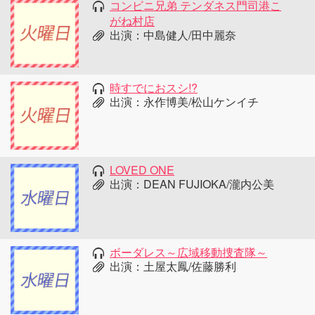
コンビニ兄弟 テンダネス門司港こ
がね村店
出演：中島健人/田中麗奈
時すでにおスシ!?
出演：永作博美/松山ケンイチ
LOVED ONE
出演：DEAN FUJIOKA/瀧内公美
ボーダレス～広域移動捜査隊～
出演：土屋太鳳/佐藤勝利