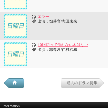
エラー
出演：畑芽育/志田未来
10回切って倒れない木はない
出演：志尊淳/仁村紗和
過去のドラマ特集
Information