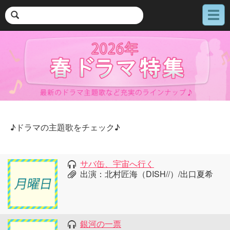
メ
ニ
ュ
ー
♪ドラマの主題歌をチェック♪
サバ缶、宇宙へ行く
出演：北村匠海（DISH//）/出口夏希
銀河の一票