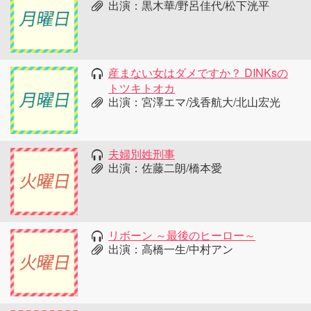
出演：黒木華/野呂佳代/松下洸平
産まない女はダメですか？ DINKsの
トツキトオカ
出演：宮澤エマ/浅香航大/北山宏光
夫婦別姓刑事
出演：佐藤二朗/橋本愛
リボーン ～最後のヒーロー～
出演：高橋一生/中村アン