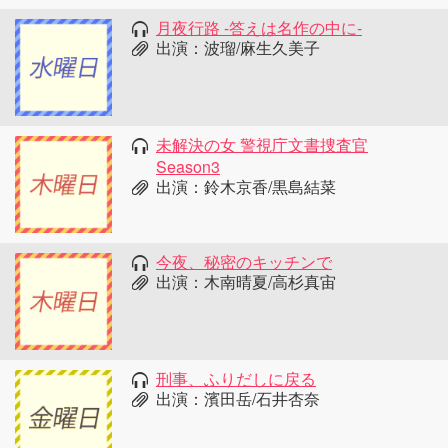
月夜行路 -答えは名作の中に-
出演：波瑠/麻生久美子
未解決の女 警視庁文書捜査官
Season3
出演：鈴木京香/黒島結菜
今夜、秘密のキッチンで
出演：木南晴夏/高杉真宙
刑事、ふりだしに戻る
出演：濱田岳/石井杏奈