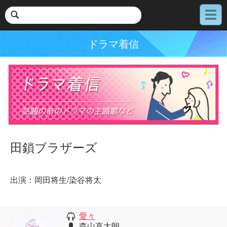
メ
ニ
ュ
ドラマ着信
ー
田鎖ブラザーズ
出演：岡田将生/染谷将太
愛々
森山直太朗