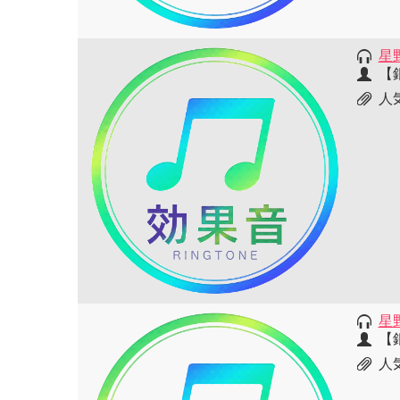
星
【
人
星
【
人