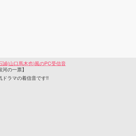
石誠(山口馬木也)風のPC受信音
銀河の一票】
気ドラマの着信音です!!