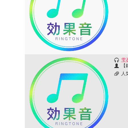
雫
【
人