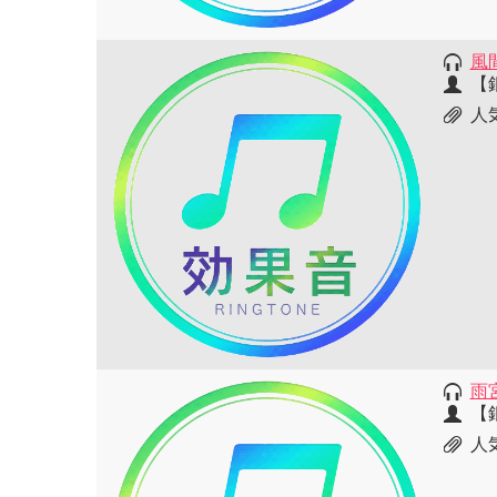
風
【
人
雨
【
人