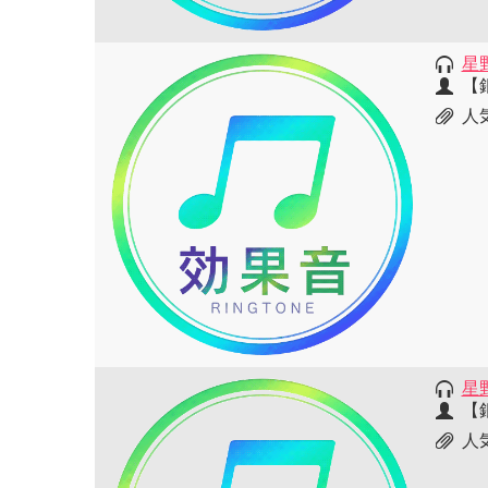
星
【
人
星
【
人