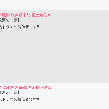
野鷹臣(坂東彌十郎)風の着信音
銀河の一票】
気ドラマの着信音です!!
野茉莉(黒木華)風のSNS受信音
銀河の一票】
気ドラマの着信音です!!