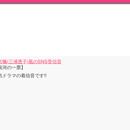
宮楓(三浦透子)風のSNS受信音
銀河の一票】
気ドラマの着信音です!!