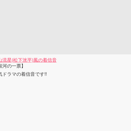
山流星(松下洸平)風の着信音
銀河の一票】
気ドラマの着信音です!!