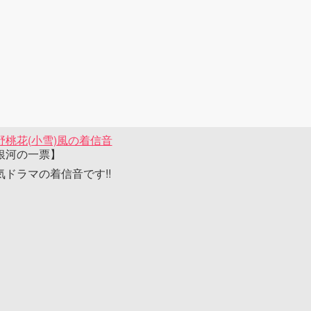
野桃花(小雪)風の着信音
銀河の一票】
気ドラマの着信音です!!