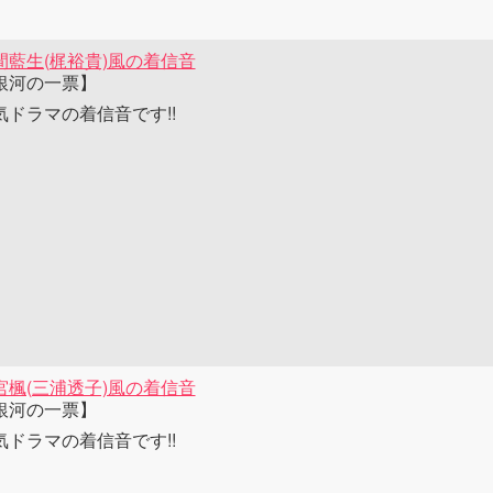
間藍生(梶裕貴)風の着信音
銀河の一票】
気ドラマの着信音です!!
宮楓(三浦透子)風の着信音
銀河の一票】
気ドラマの着信音です!!