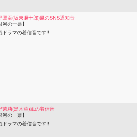
野鷹臣(坂東彌十郎)風のSNS通知音
銀河の一票】
気ドラマの着信音です!!
野茉莉(黒木華)風の着信音
銀河の一票】
気ドラマの着信音です!!