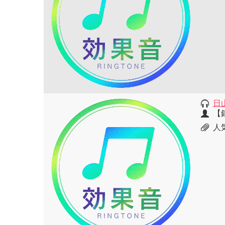
日
【
人