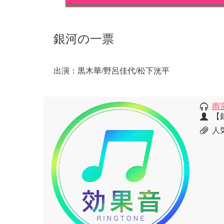
銀河の一票
出演：黒木華/野呂佳代/松下洸平
雨
【
人