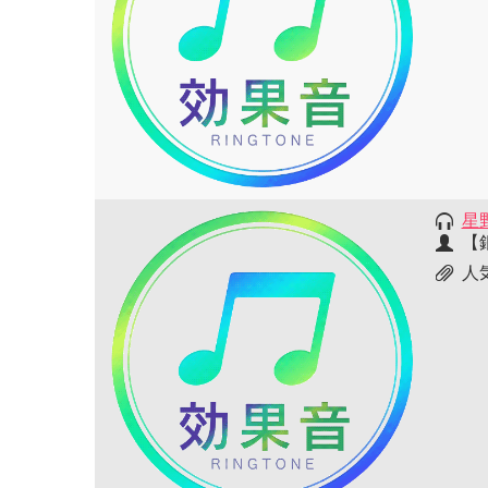
星
【
人