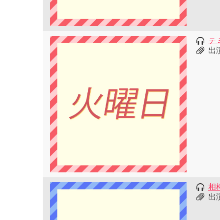
テ
出
相棒
出