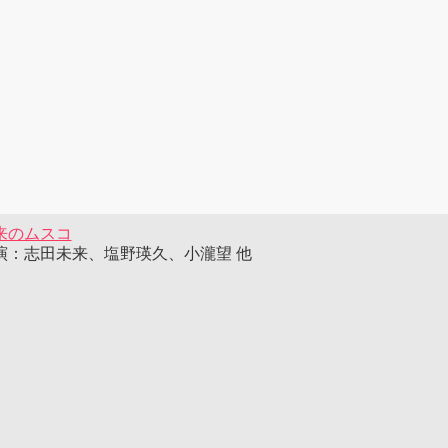
来のムスコ
演：志田未来、塩野瑛久、小瀧望 他