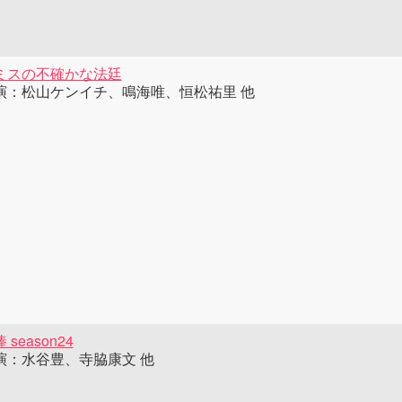
ミスの不確かな法廷
演：松山ケンイチ、鳴海唯、恒松祐里 他
 season24
演：水谷豊、寺脇康文 他