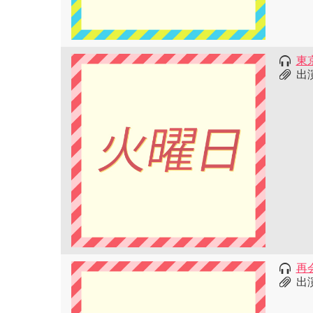
東京
出
再会
出