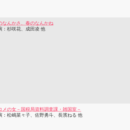
のなんかさ、春のなんかね
演：杉咲花、成田凌 他
コメの女－国税局資料調査課・雑国室－
演：松嶋菜々子、佐野勇斗、長濱ねる 他