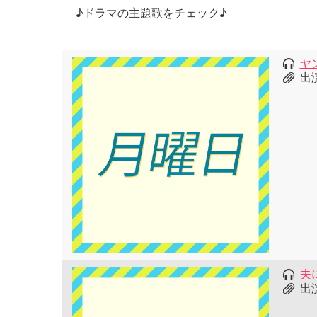
♪ドラマの主題歌をチェック♪
ヤ
出
夫
出