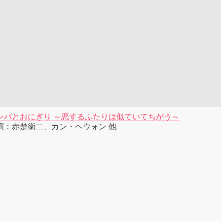
ンパとおにぎり ～恋するふたりは似ていてちがう～
演：赤楚衛二、カン・ヘウォン 他