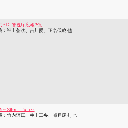
P.D. 警視庁広報2係
演：福士蒼汰、吉川愛、正名僕蔵 他
～Silent Truth～
演：竹内涼真、井上真央、瀬戸康史 他