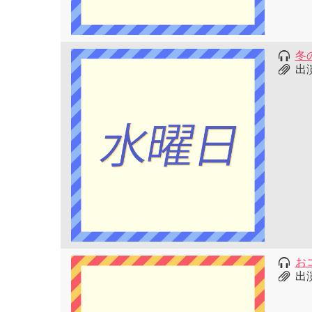
冬
出
お
出