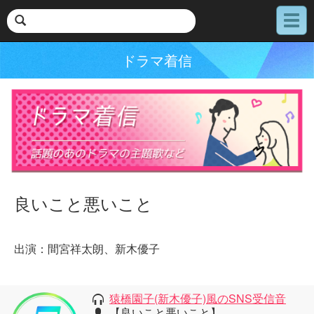
メ
ニ
ュ
ドラマ着信
ー
良いこと悪いこと
出演：間宮祥太朗、新木優子
猿橋園子(新木優子)風のSNS受信音
【良いこと悪いこと】