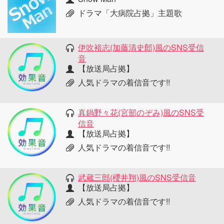
ドラマ「大病院占拠」主題歌
伊吹裕志(加藤清史郎)風のSNS受信
音
【放送局占拠】
人気ドラマの着信音です!!
真鍋野々花(宮部のぞみ)風のSNS受
信音
【放送局占拠】
人気ドラマの着信音です!!
武蔵三郎(櫻井翔)風のSNS受信音
【放送局占拠】
人気ドラマの着信音です!!