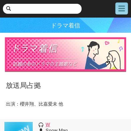
メ
ニ
ュ
ドラマ着信
ー
放送局占拠
出演：櫻井翔、比嘉愛未 他
W
Snow Man