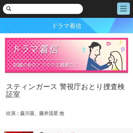
メ
ニ
ュ
ドラマ着信
ー
スティンガース 警視庁おとり捜査検
証室
出演：森川葵、藤井流星 他