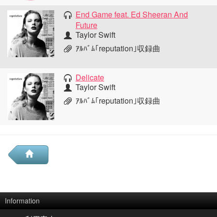
End Game feat. Ed Sheeran And
Future
Taylor Swift
ｱﾙﾊﾞﾑ｢reputation｣収録曲
Delicate
Taylor Swift
ｱﾙﾊﾞﾑ｢reputation｣収録曲
Information