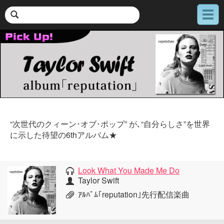
メ
ニ
ュ
ー
“次世代のクィーン･オブ･ポップ” が､“自分らしさ”を世界
に示した待望の6thアルバム★
Look What You Made Me Do
Taylor Swift
ｱﾙﾊﾞﾑ｢reputation｣先行配信楽曲