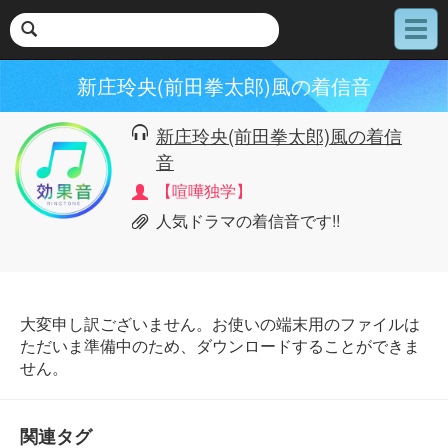
メ
ニ
ュ
新庄玲央(前田拳太郎)風の着信音
ー
新庄玲央(前田拳太郎)風の着信
音
【喧嘩独学】
人気ドラマの着信音です!!
大変申し訳ございません。お使いの端末用のファイルは
ただいま準備中のため、ダウンロードすることができま
せん。
関連タグ