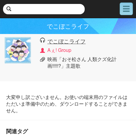
メ
ニ
ュ
でこぼこライフ
ー
でこぼこライフ
Aぇ! Group
映画「おそ松さん 人類クズ化計
画!!!!!?」主題歌
大変申し訳ございません。お使いの端末用のファイルは
ただいま準備中のため、ダウンロードすることができま
せん。
関連タグ